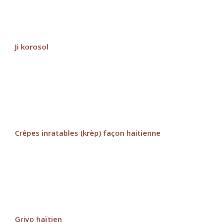
Ji korosol
Crêpes inratables (krèp) façon haitienne
Griyo haïtien