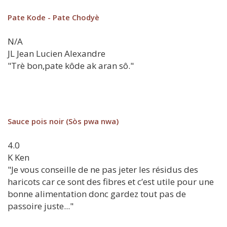
Pate Kode - Pate Chodyè
N/A
JL
Jean Lucien Alexandre
"Trè bon,pate kôde ak aran sô."
Sauce pois noir (Sòs pwa nwa)
4.0
K
Ken
"Je vous conseille de ne pas jeter les résidus des
haricots car ce sont des fibres et c’est utile pour une
bonne alimentation donc gardez tout pas de
passoire juste..."