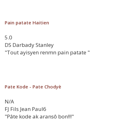
Pain patate Haitien
5.0
DS
Darbady Stanley
"Tout ayisyen renmn pain patate "
Pate Kode - Pate Chodyè
N/A
FJ
Fils Jean Paul6
"Pâte kode ak aransô bon!!!"