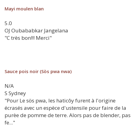
Mayi moulen blan
5.0
OJ
Oubababkar Jangelana
"C très bon!!! Merci"
Sauce pois noir (Sòs pwa nwa)
N/A
S
Sydney
"Pour Le sös pwa, les haticôy furent à l'origine
écrasés avec un espèce d'ustensile pour faire de la
purèe de pomme de terre. Alors pas de blender, pas
fe..."