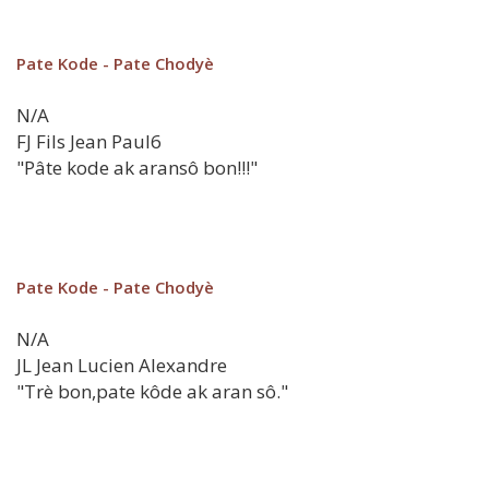
Pate Kode - Pate Chodyè
N/A
FJ
Fils Jean Paul6
"Pâte kode ak aransô bon!!!"
Pate Kode - Pate Chodyè
N/A
JL
Jean Lucien Alexandre
"Trè bon,pate kôde ak aran sô."