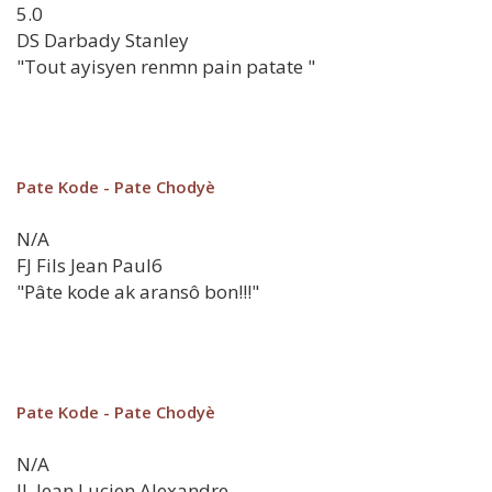
5.0
DS
Darbady Stanley
"Tout ayisyen renmn pain patate "
Pate Kode - Pate Chodyè
N/A
FJ
Fils Jean Paul6
"Pâte kode ak aransô bon!!!"
Pate Kode - Pate Chodyè
N/A
JL
Jean Lucien Alexandre