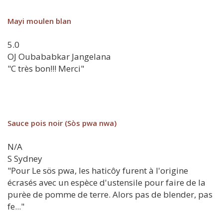
Mayi moulen blan
5.0
OJ
Oubababkar Jangelana
"C très bon!!! Merci"
Sauce pois noir (Sòs pwa nwa)
N/A
S
Sydney
"Pour Le sös pwa, les haticôy furent à l'origine
écrasés avec un espèce d'ustensile pour faire de la
purèe de pomme de terre. Alors pas de blender, pas
fe..."