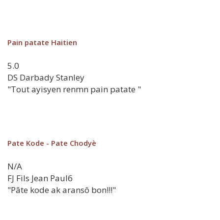
Pain patate Haitien
5.0
DS
Darbady Stanley
"Tout ayisyen renmn pain patate "
Pate Kode - Pate Chodyè
N/A
FJ
Fils Jean Paul6
"Pâte kode ak aransô bon!!!"