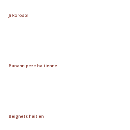
Ji korosol
Banann peze haitienne
Beignets haitien