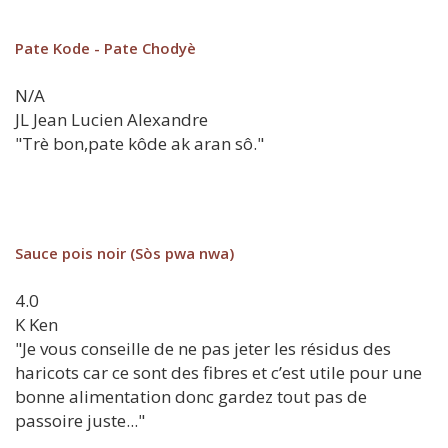
Pate Kode - Pate Chodyè
N/A
JL
Jean Lucien Alexandre
"Trè bon,pate kôde ak aran sô."
Sauce pois noir (Sòs pwa nwa)
4.0
K
Ken
"Je vous conseille de ne pas jeter les résidus des
haricots car ce sont des fibres et c’est utile pour une
bonne alimentation donc gardez tout pas de
passoire juste..."