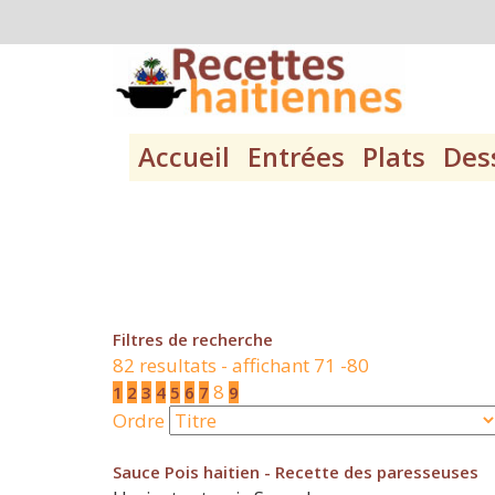
Accueil
Entrées
Plats
Des
Filtres de recherche
82 resultats - affichant 71 -80
8
1
2
3
4
5
6
7
9
Ordre
Sauce Pois haitien - Recette des paresseuses