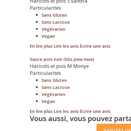
Haricots et pois
S
sandra
Particularités
Sans Gluten
Sans Lactose
Végétarien
Vegan
En lire plus
Lire les avis
Écrire une avis
Sauce pois noir (Sòs pwa nwa)
Haricots et pois
M
Monye
Particularités
Sans Gluten
Sans Lactose
Végétarien
Vegan
En lire plus
Lire les avis
Écrire une avis
Vous aussi, vous pouvez parta
AJOUTEZ UNE