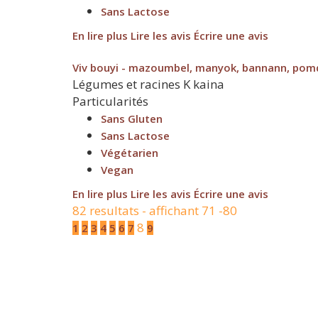
Sans Lactose
En lire plus
Lire les avis
Écrire une avis
Viv bouyi - mazoumbel, manyok, bannann, pom
Légumes et racines
K
kaina
Particularités
Sans Gluten
Sans Lactose
Végétarien
Vegan
En lire plus
Lire les avis
Écrire une avis
82 resultats - affichant 71 -80
8
1
2
3
4
5
6
7
9