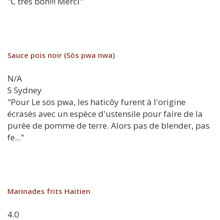
"C très bon!!! Merci"
Sauce pois noir (Sòs pwa nwa)
N/A
S
Sydney
"Pour Le sös pwa, les haticôy furent à l'origine
écrasés avec un espèce d'ustensile pour faire de la
purèe de pomme de terre. Alors pas de blender, pas
fe..."
Marinades frits Haitien
4.0