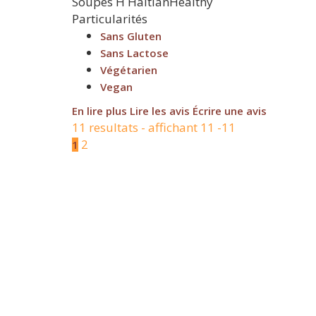
Soupes
H
HaitianHealthy
Particularités
Sans Gluten
Sans Lactose
Végétarien
Vegan
En lire plus
Lire les avis
Écrire une avis
11 resultats - affichant 11 -11
2
1