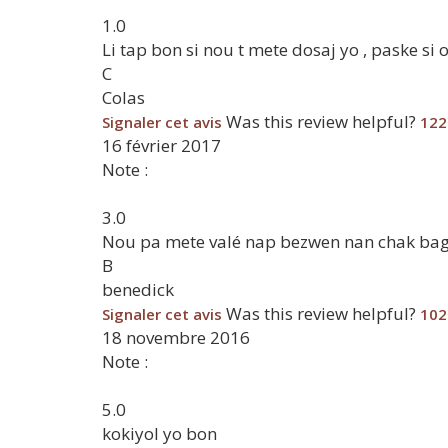
1.0
Li tap bon si nou t mete dosaj yo , paske s
C
Colas
Was this review helpful?
Signaler cet avis
122
16 février 2017
Note :
3.0
Nou pa mete valé nap bezwen nan chak bagay
B
benedick
Was this review helpful?
Signaler cet avis
102
18 novembre 2016
Note :
5.0
kokiyol yo bon