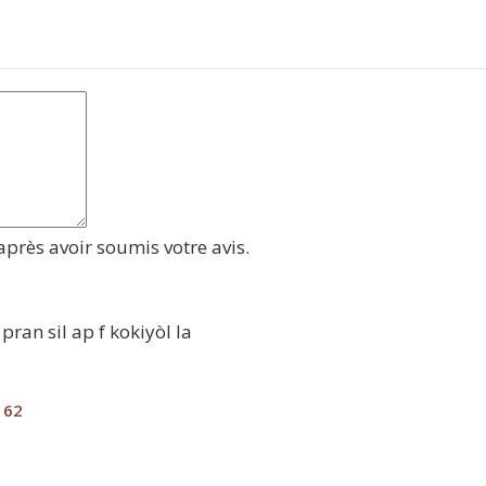
près avoir soumis votre avis.
an sil ap f kokiyòl la
62