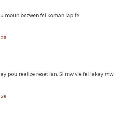
i ou moun bezwen fel koman lap fe
28
 pou realize reset lan. Si mw vle fel lakay mw
29