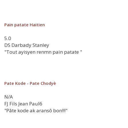
Pain patate Haitien
5.0
DS
Darbady Stanley
"Tout ayisyen renmn pain patate "
Pate Kode - Pate Chodyè
N/A
FJ
Fils Jean Paul6
"Pâte kode ak aransô bon!!!"