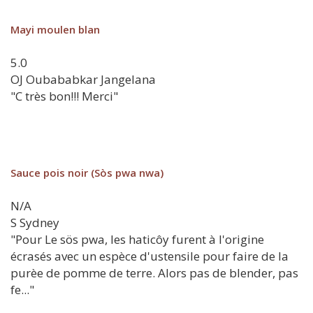
Mayi moulen blan
5.0
OJ
Oubababkar Jangelana
"C très bon!!! Merci"
Sauce pois noir (Sòs pwa nwa)
N/A
S
Sydney
"Pour Le sös pwa, les haticôy furent à l'origine
écrasés avec un espèce d'ustensile pour faire de la
purèe de pomme de terre. Alors pas de blender, pas
fe..."