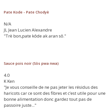
Pate Kode - Pate Chodyè
N/A
JL
Jean Lucien Alexandre
"Trè bon,pate kôde ak aran sô."
Sauce pois noir (Sòs pwa nwa)
4.0
K
Ken
"Je vous conseille de ne pas jeter les résidus des
haricots car ce sont des fibres et c’est utile pour une
bonne alimentation donc gardez tout pas de
passoire juste..."