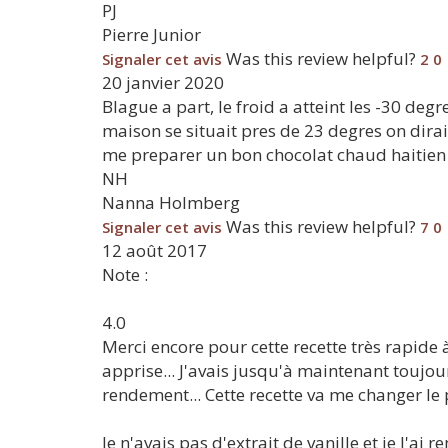
PJ
Pierre Junior
Was this review helpful?
Signaler cet avis
2
0
20 janvier 2020
Blague a part, le froid a atteint les -30 deg
maison se situait pres de 23 degres on dira
me preparer un bon chocolat chaud haitien 
NH
Nanna Holmberg
Was this review helpful?
Signaler cet avis
7
0
12 août 2017
Note :
4.0
Merci encore pour cette recette très rapide à
apprise... J'avais jusqu'à maintenant toujou
rendement... Cette recette va me changer le 
Je n'avais pas d'extrait de vanille et je l'ai 