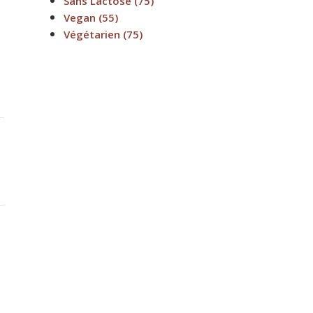
Sans Lactose
(75)
Vegan
(55)
Végétarien
(75)