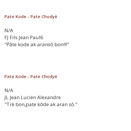
Pate Kode - Pate Chodyè
N/A
FJ
Fils Jean Paul6
"Pâte kode ak aransô bon!!!"
Pate Kode - Pate Chodyè
N/A
JL
Jean Lucien Alexandre
"Trè bon,pate kôde ak aran sô."