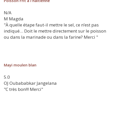
Poisson Frit à l'haitienne
N/A
M
Magda
"À quelle étape faut-il mettre le sel, ce n’est pas
indiqué… Doit le mettre directement sur le poisson
ou dans la marinade ou dans la farine? Merci "
Mayi moulen blan
5.0
OJ
Oubababkar Jangelana
"C très bon!!! Merci"