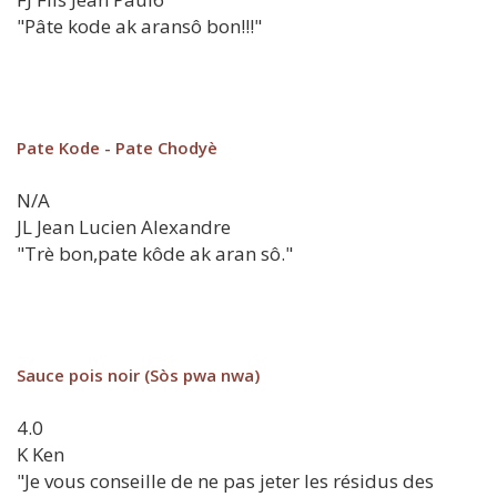
"Pâte kode ak aransô bon!!!"
Pate Kode - Pate Chodyè
N/A
JL
Jean Lucien Alexandre
"Trè bon,pate kôde ak aran sô."
Sauce pois noir (Sòs pwa nwa)
4.0
K
Ken
"Je vous conseille de ne pas jeter les résidus des