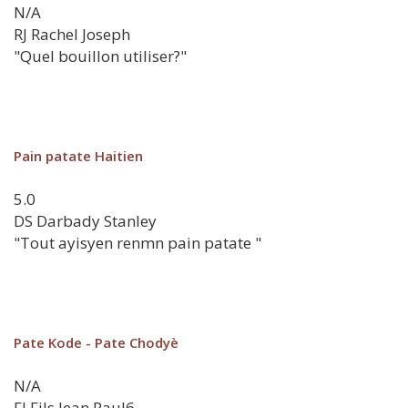
N/A
RJ
Rachel Joseph
"Quel bouillon utiliser?"
Pain patate Haitien
5.0
DS
Darbady Stanley
"Tout ayisyen renmn pain patate "
Pate Kode - Pate Chodyè
N/A
FJ
Fils Jean Paul6