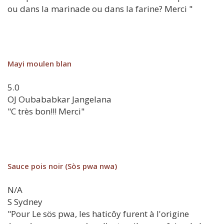
ou dans la marinade ou dans la farine? Merci "
Mayi moulen blan
5.0
OJ
Oubababkar Jangelana
"C très bon!!! Merci"
Sauce pois noir (Sòs pwa nwa)
N/A
S
Sydney
"Pour Le sös pwa, les haticôy furent à l'origine