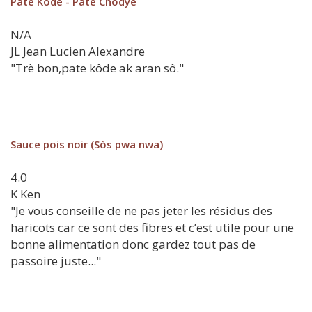
Pate Kode - Pate Chodyè
N/A
JL
Jean Lucien Alexandre
"Trè bon,pate kôde ak aran sô."
Sauce pois noir (Sòs pwa nwa)
4.0
K
Ken
"Je vous conseille de ne pas jeter les résidus des
haricots car ce sont des fibres et c’est utile pour une
bonne alimentation donc gardez tout pas de
passoire juste..."