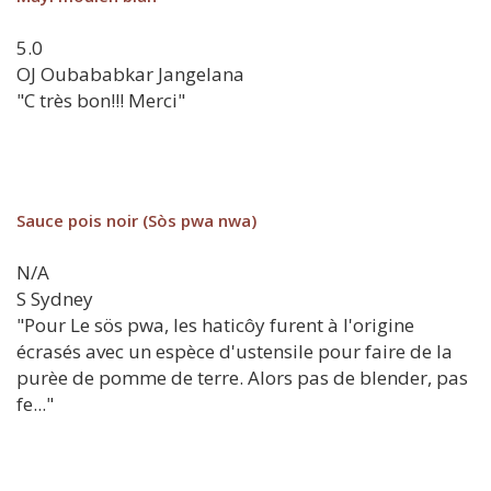
5.0
OJ
Oubababkar Jangelana
"C très bon!!! Merci"
Sauce pois noir (Sòs pwa nwa)
N/A
S
Sydney
"Pour Le sös pwa, les haticôy furent à l'origine
écrasés avec un espèce d'ustensile pour faire de la
purèe de pomme de terre. Alors pas de blender, pas
fe..."