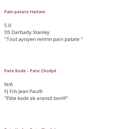
Pain patate Haitien
5.0
DS
Darbady Stanley
"Tout ayisyen renmn pain patate "
Pate Kode - Pate Chodyè
N/A
FJ
Fils Jean Paul6
"Pâte kode ak aransô bon!!!"