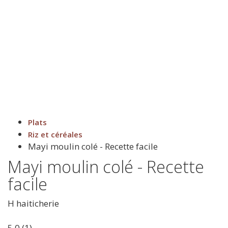
Plats
Riz et céréales
Mayi moulin colé - Recette facile
Mayi moulin colé - Recette
facile
H
haiticherie
5.0
(
1
)