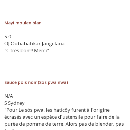
Mayi moulen blan
5.0
OJ
Oubababkar Jangelana
"C très bon!!! Merci"
Sauce pois noir (Sòs pwa nwa)
N/A
S
Sydney
"Pour Le sös pwa, les haticôy furent à l'origine
écrasés avec un espèce d'ustensile pour faire de la
purèe de pomme de terre. Alors pas de blender, pas