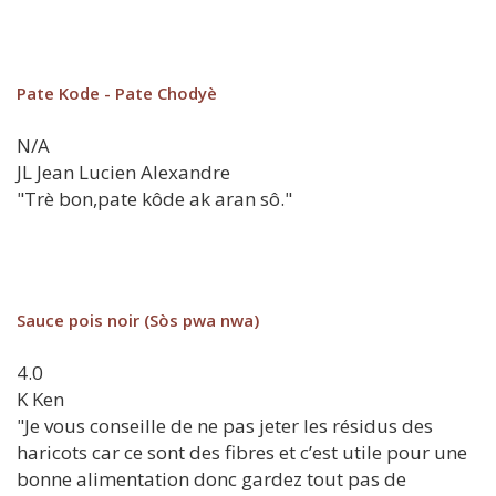
Pate Kode - Pate Chodyè
N/A
JL
Jean Lucien Alexandre
"Trè bon,pate kôde ak aran sô."
Sauce pois noir (Sòs pwa nwa)
4.0
K
Ken
"Je vous conseille de ne pas jeter les résidus des
haricots car ce sont des fibres et c’est utile pour une
bonne alimentation donc gardez tout pas de