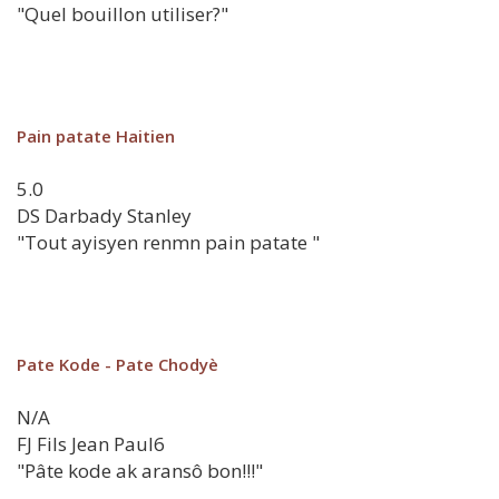
"Quel bouillon utiliser?"
Pain patate Haitien
5.0
DS
Darbady Stanley
"Tout ayisyen renmn pain patate "
Pate Kode - Pate Chodyè
N/A
FJ
Fils Jean Paul6
"Pâte kode ak aransô bon!!!"