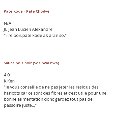
Pate Kode - Pate Chodyè
N/A
JL
Jean Lucien Alexandre
"Trè bon,pate kôde ak aran sô."
Sauce pois noir (Sòs pwa nwa)
4.0
K
Ken
"Je vous conseille de ne pas jeter les résidus des
haricots car ce sont des fibres et c’est utile pour une
bonne alimentation donc gardez tout pas de
passoire juste..."