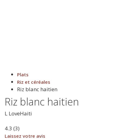
Plats
Riz et céréales
Riz blanc haitien
Riz blanc haitien
L
LoveHaiti
4.3
(
3
)
Laissez votre avis