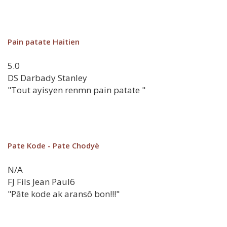
Pain patate Haitien
5.0
DS
Darbady Stanley
"Tout ayisyen renmn pain patate "
Pate Kode - Pate Chodyè
N/A
FJ
Fils Jean Paul6
"Pâte kode ak aransô bon!!!"