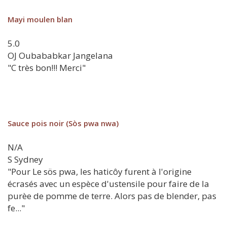
Mayi moulen blan
5.0
OJ
Oubababkar Jangelana
"C très bon!!! Merci"
Sauce pois noir (Sòs pwa nwa)
N/A
S
Sydney
"Pour Le sös pwa, les haticôy furent à l'origine
écrasés avec un espèce d'ustensile pour faire de la
purèe de pomme de terre. Alors pas de blender, pas
fe..."