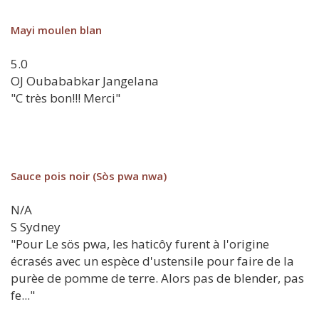
Mayi moulen blan
5.0
OJ
Oubababkar Jangelana
"C très bon!!! Merci"
Sauce pois noir (Sòs pwa nwa)
N/A
S
Sydney
"Pour Le sös pwa, les haticôy furent à l'origine
écrasés avec un espèce d'ustensile pour faire de la
purèe de pomme de terre. Alors pas de blender, pas
fe..."