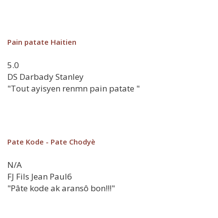
Pain patate Haitien
5.0
DS
Darbady Stanley
"Tout ayisyen renmn pain patate "
Pate Kode - Pate Chodyè
N/A
FJ
Fils Jean Paul6
"Pâte kode ak aransô bon!!!"