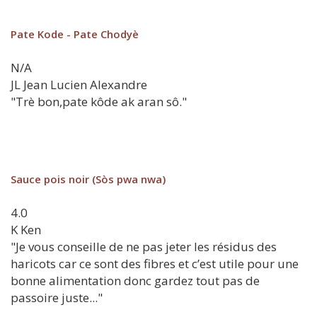
Pate Kode - Pate Chodyè
N/A
JL
Jean Lucien Alexandre
"Trè bon,pate kôde ak aran sô."
Sauce pois noir (Sòs pwa nwa)
4.0
K
Ken
"Je vous conseille de ne pas jeter les résidus des
haricots car ce sont des fibres et c’est utile pour une
bonne alimentation donc gardez tout pas de
passoire juste..."