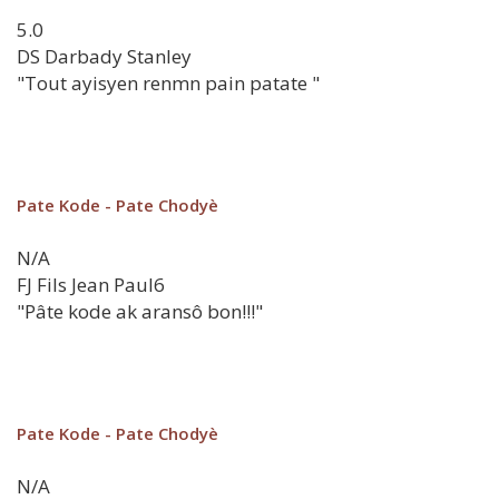
5.0
DS
Darbady Stanley
"Tout ayisyen renmn pain patate "
Pate Kode - Pate Chodyè
N/A
FJ
Fils Jean Paul6
"Pâte kode ak aransô bon!!!"
Pate Kode - Pate Chodyè
N/A