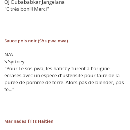
OJ
Oubababkar Jangelana
"C très bon!!! Merci"
Sauce pois noir (Sòs pwa nwa)
N/A
S
Sydney
"Pour Le sös pwa, les haticôy furent à l'origine
écrasés avec un espèce d'ustensile pour faire de la
purèe de pomme de terre. Alors pas de blender, pas
fe..."
Marinades frits Haitien