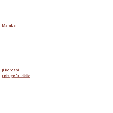
Mamba
Ji korosol
Epis goût Pikliz