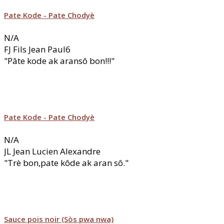
Pate Kode - Pate Chodyè
N/A
FJ
Fils Jean Paul6
"Pâte kode ak aransô bon!!!"
Pate Kode - Pate Chodyè
N/A
JL
Jean Lucien Alexandre
"Trè bon,pate kôde ak aran sô."
Sauce pois noir (Sòs pwa nwa)