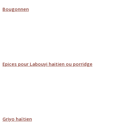
Bougonnen
Epices pour Labouyi haitien ou porridge
Griyo haïtien