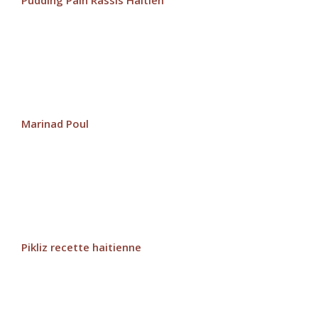
Pudding Pain Rassis Haitien
Marinad Poul
Pikliz recette haitienne