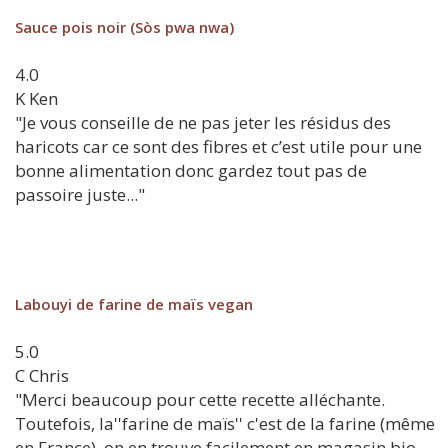
Sauce pois noir (Sòs pwa nwa)
4.0
K
Ken
"Je vous conseille de ne pas jeter les résidus des
haricots car ce sont des fibres et c’est utile pour une
bonne alimentation donc gardez tout pas de
passoire juste..."
Labouyi de farine de maïs vegan
5.0
C
Chris
"Merci beaucoup pour cette recette alléchante.
Toutefois, la''farine de maïs'' c'est de la farine (même
en France), on en trouve facilement en magasin bio.