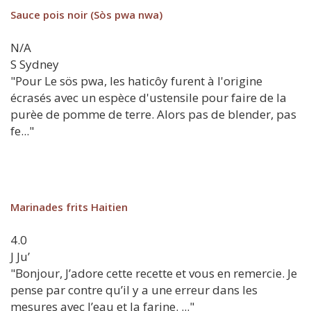
Sauce pois noir (Sòs pwa nwa)
N/A
S
Sydney
"Pour Le sös pwa, les haticôy furent à l'origine
écrasés avec un espèce d'ustensile pour faire de la
purèe de pomme de terre. Alors pas de blender, pas
fe..."
Marinades frits Haitien
4.0
J
Ju’
"Bonjour, J’adore cette recette et vous en remercie. Je
pense par contre qu’il y a une erreur dans les
mesures avec l’eau et la farine. ..."