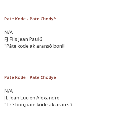
Pate Kode - Pate Chodyè
N/A
FJ
Fils Jean Paul6
"Pâte kode ak aransô bon!!!"
Pate Kode - Pate Chodyè
N/A
JL
Jean Lucien Alexandre
"Trè bon,pate kôde ak aran sô."