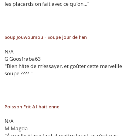
les placards on fait avec ce qu’on..."
Soup Jouwoumou - Soupe jour de l'an
N/A
G
Goosfraba63
"Bien hâte de m’essayer, et goûter cette merveille
soupe ???? "
Poisson Frit à l'haitienne
N/A
M
Magda
"À quelle étape faut-il mettre le sel, ce n’est pas