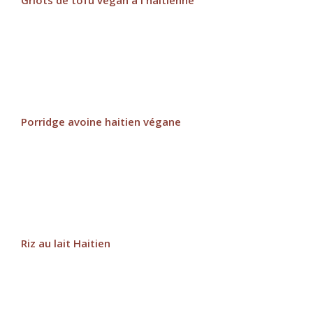
Griots de tofu vegan à l'haitienne
Porridge avoine haitien végane
Riz au lait Haitien