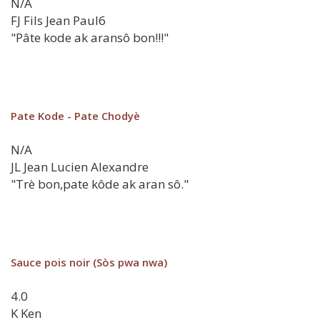
N/A
FJ
Fils Jean Paul6
"Pâte kode ak aransô bon!!!"
Pate Kode - Pate Chodyè
N/A
JL
Jean Lucien Alexandre
"Trè bon,pate kôde ak aran sô."
Sauce pois noir (Sòs pwa nwa)
4.0
K
Ken