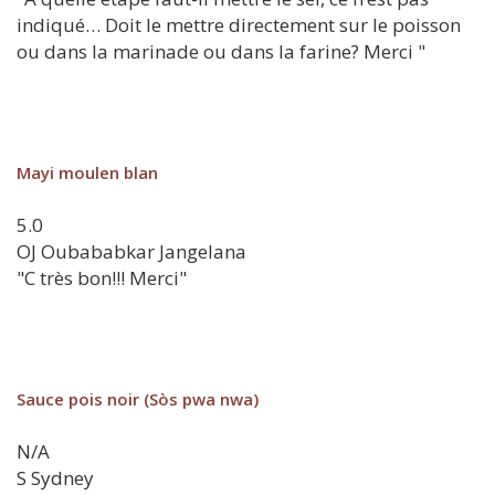
indiqué… Doit le mettre directement sur le poisson
ou dans la marinade ou dans la farine? Merci "
Mayi moulen blan
5.0
OJ
Oubababkar Jangelana
"C très bon!!! Merci"
Sauce pois noir (Sòs pwa nwa)
N/A
S
Sydney