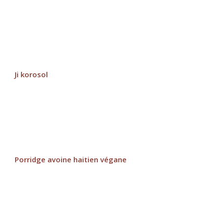
Ji korosol
Porridge avoine haitien végane