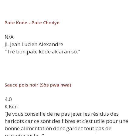
Pate Kode - Pate Chodyè
N/A
JL
Jean Lucien Alexandre
"Trè bon,pate kôde ak aran sô."
Sauce pois noir (Sòs pwa nwa)
4.0
K
Ken
"Je vous conseille de ne pas jeter les résidus des
haricots car ce sont des fibres et c’est utile pour une
bonne alimentation donc gardez tout pas de
passoire juste..."