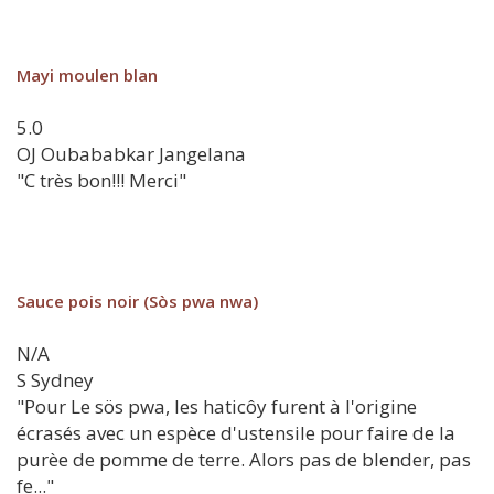
Mayi moulen blan
5.0
OJ
Oubababkar Jangelana
"C très bon!!! Merci"
Sauce pois noir (Sòs pwa nwa)
N/A
S
Sydney
"Pour Le sös pwa, les haticôy furent à l'origine
écrasés avec un espèce d'ustensile pour faire de la
purèe de pomme de terre. Alors pas de blender, pas
fe..."