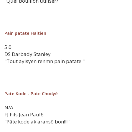
"Quel bouillon utiliser?"
Pain patate Haitien
5.0
DS
Darbady Stanley
"Tout ayisyen renmn pain patate "
Pate Kode - Pate Chodyè
N/A
FJ
Fils Jean Paul6
"Pâte kode ak aransô bon!!!"