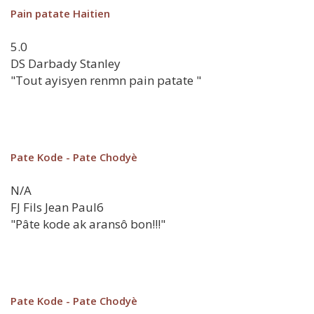
Pain patate Haitien
5.0
DS
Darbady Stanley
"Tout ayisyen renmn pain patate "
Pate Kode - Pate Chodyè
N/A
FJ
Fils Jean Paul6
"Pâte kode ak aransô bon!!!"
Pate Kode - Pate Chodyè