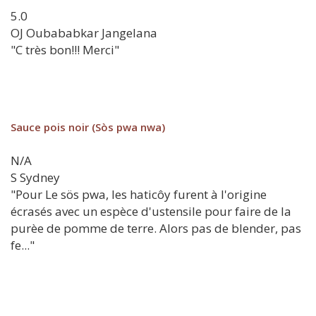
5.0
OJ
Oubababkar Jangelana
"C très bon!!! Merci"
Sauce pois noir (Sòs pwa nwa)
N/A
S
Sydney
"Pour Le sös pwa, les haticôy furent à l'origine
écrasés avec un espèce d'ustensile pour faire de la
purèe de pomme de terre. Alors pas de blender, pas
fe..."