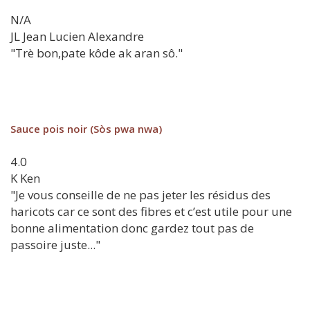
N/A
JL
Jean Lucien Alexandre
"Trè bon,pate kôde ak aran sô."
Sauce pois noir (Sòs pwa nwa)
4.0
K
Ken
"Je vous conseille de ne pas jeter les résidus des
haricots car ce sont des fibres et c’est utile pour une
bonne alimentation donc gardez tout pas de
passoire juste..."