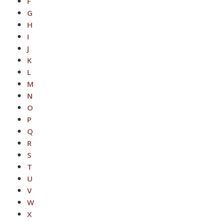
F
G
H
I
J
K
L
M
N
O
P
Q
R
S
T
U
V
W
X